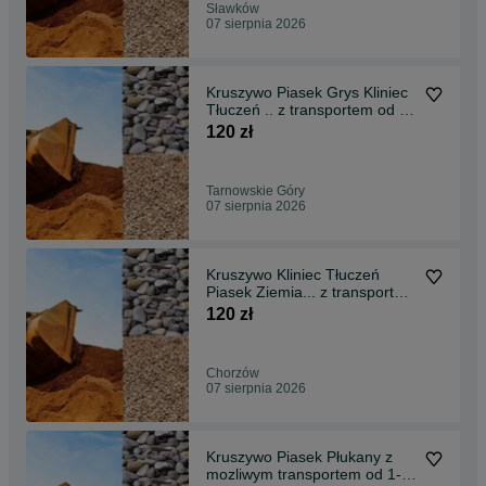
Sławków
07 sierpnia 2026
Kruszywo Piasek Grys Kliniec
Tłuczeń .. z transportem od 1-
26ton
120 zł
Tarnowskie Góry
07 sierpnia 2026
Kruszywo Kliniec Tłuczeń
Piasek Ziemia... z transportem
od 1-26ton
120 zł
Chorzów
07 sierpnia 2026
Kruszywo Piasek Płukany z
mozliwym transportem od 1-