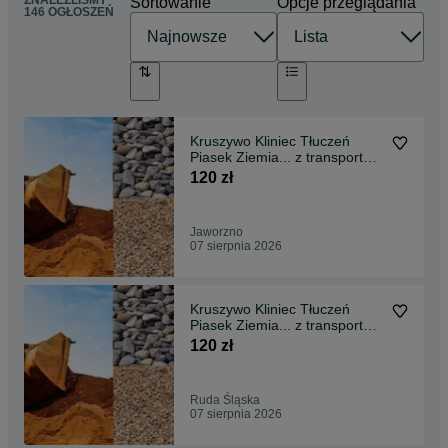
ZNALEŹLIŚMY
Sortowanie
Opcje przeglądania
146 OGŁOSZEŃ
Kruszywo Kliniec Tłuczeń
Piasek Ziemia... z transportem
od 1-26ton
120 zł
Jaworzno
07 sierpnia 2026
Kruszywo Kliniec Tłuczeń
Piasek Ziemia... z transportem
od 1-26ton
120 zł
Ruda Śląska
07 sierpnia 2026