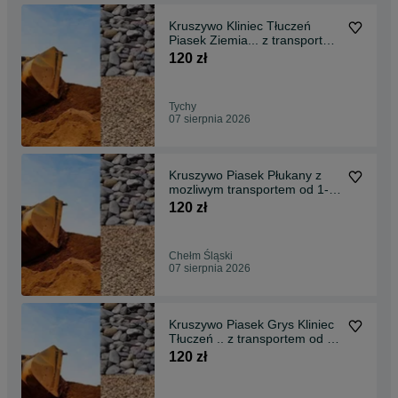
Kruszywo Kliniec Tłuczeń
Piasek Ziemia... z transportem
od 1-26ton
120 zł
Tychy
07 sierpnia 2026
Kruszywo Piasek Płukany z
mozliwym transportem od 1-
26ton
120 zł
Chełm Śląski
07 sierpnia 2026
Kruszywo Piasek Grys Kliniec
Tłuczeń .. z transportem od 1-
26ton
120 zł