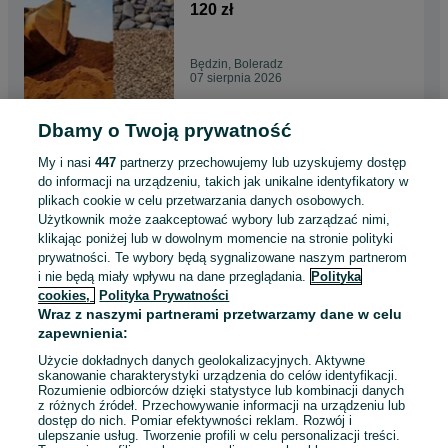
26ton
120 zł
Będzin, Boleradz
07 sierpnia 2026
Dbamy o Twoją prywatność
Kruszywo Kliniec możliwy
transport od 1-26ton
My i nasi
447
partnerzy przechowujemy lub uzyskujemy dostęp
120 zł
do informacji na urządzeniu, takich jak unikalne identyfikatory w
plikach cookie w celu przetwarzania danych osobowych.
Katowice, Załęska Hałda-Brynów cz.
Użytkownik może zaakceptować wybory lub zarządzać nimi,
Zach.
klikając poniżej lub w dowolnym momencie na stronie polityki
07 sierpnia 2026
prywatności. Te wybory będą sygnalizowane naszym partnerom
i nie będą miały wpływu na dane przeglądania.
Polityka
cookies,
Polityka Prywatności
Kruszywo Piasek Grys Kliniec
Wraz z naszymi partnerami przetwarzamy dane w celu
Tłuczeń .. z transportem od 1-
zapewnienia:
26ton
120 zł
Użycie dokładnych danych geolokalizacyjnych. Aktywne
skanowanie charakterystyki urządzenia do celów identyfikacji.
Rozumienie odbiorców dzięki statystyce lub kombinacji danych
Libiąż
z różnych źródeł. Przechowywanie informacji na urządzeniu lub
07 sierpnia 2026
dostęp do nich. Pomiar efektywności reklam. Rozwój i
ulepszanie usług. Tworzenie profili w celu personalizacji treści.